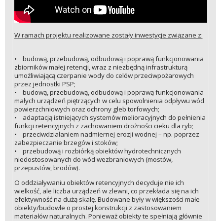
W ramach projektu realizowane zostały inwestycje związane z:
• budową, przebudową, odbudową i poprawą funkcjonowania
zbiorników małej retencji, wraz z niezbędną infrastrukturą
umożliwiającą czerpanie wody do celów przeciwpożarowych
przez jednostki PSP;
• budową, przebudową, odbudową i poprawą funkcjonowania
małych urządzeń piętrzących w celu spowolnienia odpływu wód
powierzchniowych oraz ochrony gleb torfowych;
• adaptacją istniejących systemów melioracyjnych do pełnienia
funkcji retencyjnych z zachowaniem drożności cieku dla ryb;
• przeciwdziałaniem nadmiernej erozji wodnej – np. poprzez
zabezpieczanie brzegów i stoków;
• przebudową i rozbiórką obiektów hydrotechnicznych
niedostosowanych do wód wezbraniowych (mostów,
przepustów, brodów).
O oddziaływaniu obiektów retencyjnych decyduje nie ich
wielkość, ale liczba urządzeń w zlewni, co przekłada się na ich
efektywność na dużą skalę. Budowane były w większości małe
obiekty/budowle o prostej konstrukcji z zastosowaniem
materiałów naturalnych. Ponieważ obiekty te spełniają głównie