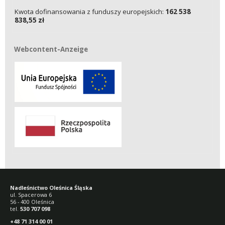
Kwota dofinansowania z funduszy europejskich:
162 538
838,55 zł
Webcontent-Anzeige
Webcontent-Anzeige
Nadleśnictwo Oleśnica Śląska
ul. Spacerowa 6
56 - 400 Oleśnica
tel.
530 707 098
+48 71 314 00 01