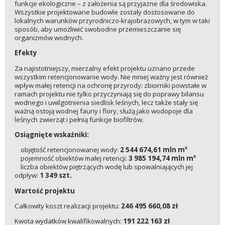
funkcje ekologiczne – z założenia są przyjazne dla środowiska.
Wszystkie projektowane budowle zostały dostosowane do
lokalnych warunków przyrodniczo-krajobrazowych, w tym w taki
sposób, aby umożliwić swobodne przemieszczanie się
organizmów wodnych.
Efekty
Za najistotniejszy, mierzalny efekt projektu uznano przede
wszystkim retencjonowanie wody. Nie mniej ważny jest również
wpływ małej retencji na ochronę przyrody: zbiorniki powstałe w
ramach projektu nie tylko przyczyniają się do poprawy bilansu
wodnego i uwilgotnienia siedlisk leśnych, lecz także stały się
ważną ostoją wodnej fauny i flory, służą jako wodopoje dla
leśnych zwierząt i pełnią funkcje biofiltrów.
Osiągnięte wskaźniki:
objętość retencjonowanej wody:
2 544 674,61 mln m³
pojemność obiektów małej retencji:
3 985 194,74 mln m³
liczba obiektów piętrzących wodę lub spowalniających jej
odpływ:
1 349 szt.
Wartość projektu
Całkowity koszt realizacji projektu:
246 495 660,08 zł
Kwota wydatków kwalifikowalnych:
191 222 163 zł