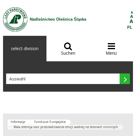
Zum Inhalt wechseln
A
A
Nadleśnictwo Oleśnica Śląska
A
PL


select-division
Suchen
Menü

Informacje
Fundusze Europejskie
Mała retencja oraz przeciwdziałanie erozji wodnej na terenach nizinnych