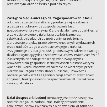
przełożonym, oraz pośrednio podleśniczych.
Zastępca Nadleśniczego ds. zagospodarowania lasu
odpowiada za całokształt sfery produkcyjnej w zakresie
urządzania, ochrony i zagospodarowania lasu,
gospodarowania zwierzyną. Kieruje działem gospodarki leśnej
w zakresie swojego działania, pracą leśniczego ds.
szkółkarskich będąc ich bezpośrednim przełożonym.
Opracowuje projekty przepisów wewnętrznych wydawanych
przez nadleśniczego w zakresie swojego działania.
Przygotowuje przetargi na usługi i dostawy w zakresie swojego
działania wynikających ze stosowania ustawy Prawo Zamówień
Publicznych. Nadzoruje realizację zdań związanych z
prowadzeniem gospodarki leśnej w lasach niestanowiących
własności Skarbu Państwa (w zakresie powierzonym przez
kierownika urzędu administracji publicznej). Prowadzi i
nadzoruje całokształt zagadnień związanych z utrzymaniem
spójności, funkcjonalności i bezpieczeństwa SILP w zakresie
swojego działania.
Dział Gospodarki Leśnej
kierowany jest przez zastępców
nadleśniczego. Do zadań Działu należy prowadzenie
całokształtu spraw związanych z planowaniem, organizacją,