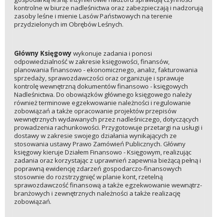
kontrolne w biurze nadleśnictwa oraz zabezpieczają i nadzorują
zasoby leśne i mienie Lasów Państwowych na terenie
przydzielonych im Obrębów Leśnych.
Główny Księgowy
wykonuje zadania i ponosi
odpowiedzialność w zakresie księgowości, finansów,
planowania finansowo - ekonomicznego, analiz, fakturowania
sprzedaży, sprawozdawczości oraz organizuje i sprawuje
kontrolę wewnętrzną dokumentów finansowo - księgowych
Nadleśnictwa. Do obowiązków głównego księgowego należy
również terminowe egzekwowanie należności i regulowanie
zobowiązań a także opracowanie projektów przepisów
wewnętrznych wydawanych przez nadleśniczego, dotyczących
prowadzenia rachunkowości. Przygotowuje przetargi na usługi i
dostawy w zakresie swojego działania wynikających ze
stosowania ustawy Prawo Zamówień Publicznych. Główny
księgowy kieruje Działem Finansowo - Księgowym, realizując
zadania oraz korzystając z uprawnień zapewnia bieżącą pełną i
poprawną ewidencję zdarzeń gospodarczo-finansowych
stosownie do rozstrzygnięć w planie kont, rzetelną
sprawozdawczość finansową a także egzekwowanie wewnątrz-
branżowych i zewnętrznych należności a także realizację
zobowiązań.