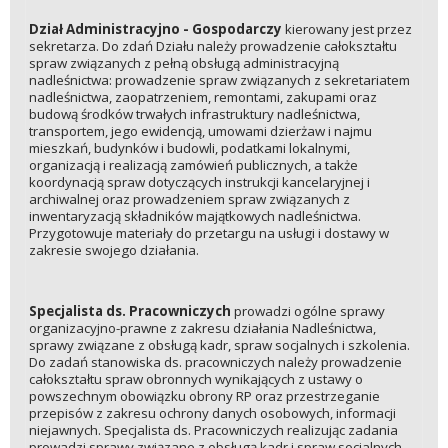
Dział Administracyjno - Gospodarczy
kierowany jest przez
sekretarza. Do zdań Działu należy prowadzenie całokształtu
spraw związanych z pełną obsługą administracyjną
nadleśnictwa: prowadzenie spraw związanych z sekretariatem
nadleśnictwa, zaopatrzeniem, remontami, zakupami oraz
budową środków trwałych infrastruktury nadleśnictwa,
transportem, jego ewidencją, umowami dzierżaw i najmu
mieszkań, budynków i budowli, podatkami lokalnymi,
organizacją i realizacją zamówień publicznych, a także
koordynacją spraw dotyczących instrukcji kancelaryjnej i
archiwalnej oraz prowadzeniem spraw związanych z
inwentaryzacją składników majątkowych nadleśnictwa.
Przygotowuje materiały do przetargu na usługi i dostawy w
zakresie swojego działania.
Specjalista ds. Pracowniczych
prowadzi ogólne sprawy
organizacyjno-prawne z zakresu działania Nadleśnictwa,
sprawy związane z obsługą kadr, spraw socjalnych i szkolenia.
Do zadań stanowiska ds. pracowniczych należy prowadzenie
całokształtu spraw obronnych wynikających z ustawy o
powszechnym obowiązku obrony RP oraz przestrzeganie
przepisów z zakresu ochrony danych osobowych, informacji
niejawnych. Specjalista ds. Pracowniczych realizując zadania
prowadzi sprawy związane z obsługą kadr i spraw socjalnych