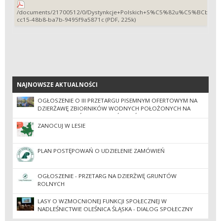
/documents/21700512/0/Dystynkcje+Polskich+S%C5%82u%C5%BCb+Mu
cc15-48b8-ba7b-9495f9a5871c (PDF, 225k)
NAJNOWSZE AKTUALNOŚCI
NAJNOWSZE AKTUALNOŚCI
OGŁOSZENIE O III PRZETARGU PISEMNYM OFERTOWYM NA
DZIERŻAWĘ ZBIORNIKÓW WODNYCH POŁOŻONYCH NA
TERENIE NADLEŚNICTWA OLEŚNICA ŚLĄSKA
ZANOCUJ W LESIE
PLAN POSTĘPOWAŃ O UDZIELENIE ZAMÓWIEŃ
OGŁOSZENIE - PRZETARG NA DZIERŻWĘ GRUNTÓW
ROLNYCH
LASY O WZMOCNIONEJ FUNKCJI SPOŁECZNEJ W
NADLEŚNICTWIE OLEŚNICA ŚLĄSKA - DIALOG SPOŁECZNY