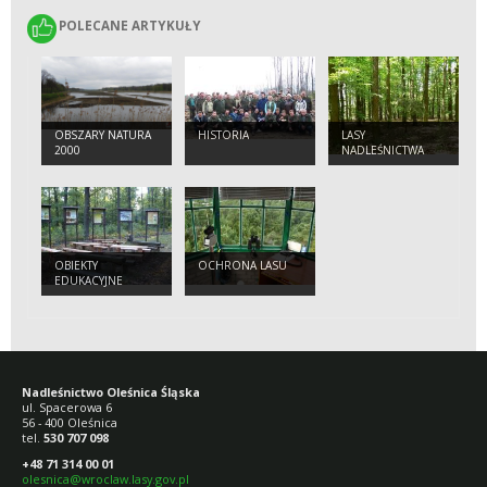
POLECANE ARTYKUŁY
POLECANE ARTYKUŁY
OBSZARY NATURA
HISTORIA
LASY
2000
NADLEŚNICTWA
OBIEKTY
OCHRONA LASU
EDUKACYJNE
Nadleśnictwo Oleśnica Śląska
ul. Spacerowa 6
56 - 400 Oleśnica
tel.
530 707 098
+48 71 314 00 01
olesnica@wroclaw.lasy.gov.pl