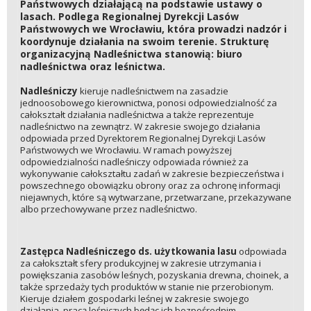
Państwowych działającą na podstawie ustawy o
lasach. Podlega Regionalnej Dyrekcji Lasów
Państwowych we Wrocławiu, która prowadzi nadzór i
koordynuje działania na swoim terenie. Strukturę
organizacyjną Nadleśnictwa stanowią: biuro
nadleśnictwa oraz leśnictwa.
Nadleśniczy
kieruje nadleśnictwem na zasadzie
jednoosobowego kierownictwa, ponosi odpowiedzialność za
całokształt działania nadleśnictwa a także reprezentuje
nadleśnictwo na zewnątrz. W zakresie swojego działania
odpowiada przed Dyrektorem Regionalnej Dyrekcji Lasów
Państwowych we Wrocławiu. W ramach powyższej
odpowiedzialności nadleśniczy odpowiada również za
wykonywanie całokształtu zadań w zakresie bezpieczeństwa i
powszechnego obowiązku obrony oraz za ochronę informacji
niejawnych, które są wytwarzane, przetwarzane, przekazywane
albo przechowywane przez nadleśnictwo.
Zastępca Nadleśniczego ds. użytkowania lasu
odpowiada
za całokształt sfery produkcyjnej w zakresie utrzymania i
powiększania zasobów leśnych, pozyskania drewna, choinek, a
także sprzedaży tych produktów w stanie nie przerobionym.
Kieruje działem gospodarki leśnej w zakresie swojego
działania, pracą leśniczych będąc ich bezpośrednim