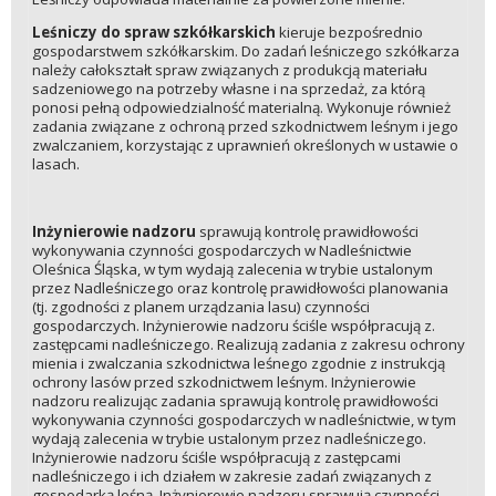
Leśniczy do spraw szkółkarskich
kieruje bezpośrednio
gospodarstwem szkółkarskim. Do zadań leśniczego szkółkarza
należy całokształt spraw związanych z produkcją materiału
sadzeniowego na potrzeby własne i na sprzedaż, za którą
ponosi pełną odpowiedzialność materialną. Wykonuje również
zadania związane z ochroną przed szkodnictwem leśnym i jego
zwalczaniem, korzystając z uprawnień określonych w ustawie o
lasach.
Inżynierowie nadzoru
sprawują kontrolę prawidłowości
wykonywania czynności gospodarczych w Nadleśnictwie
Oleśnica Śląska, w tym wydają zalecenia w trybie ustalonym
przez Nadleśniczego oraz kontrolę prawidłowości planowania
(tj. zgodności z planem urządzania lasu) czynności
gospodarczych. Inżynierowie nadzoru ściśle współpracują z.
zastępcami nadleśniczego. Realizują zadania z zakresu ochrony
mienia i zwalczania szkodnictwa leśnego zgodnie z instrukcją
ochrony lasów przed szkodnictwem leśnym. Inżynierowie
nadzoru realizując zadania sprawują kontrolę prawidłowości
wykonywania czynności gospodarczych w nadleśnictwie, w tym
wydają zalecenia w trybie ustalonym przez nadleśniczego.
Inżynierowie nadzoru ściśle współpracują z zastępcami
nadleśniczego i ich działem w zakresie zadań związanych z
gospodarką leśną. Inżynierowie nadzoru sprawują czynności