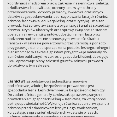
koordynacją i nadzorem prac w zakresie: nasiennictwa, selekcji,
szkółkarstwa, hodowli lasu, ochrony lasu w tym ochrony
przeciwpożarowej, ochrony przyrody, łowiectwa oraz innych
działów zagospodarowania lasu, użytkowania lasu jak również
ochroną środowiska, edukacją leśną, oraz turystyką. Dział ten
prowadzi też sprawy związane z organizacją i analizą sprzedaży
drewna i użytków ubocznych oraz sprawy związane ze stanem
posiadania i ewidencji gruntów, udostępnianiem lasu oraz
nadzorem nad lasami nie stanowiącymi własności Skarbu
Państwa - w zakresie powierzonym przez Starostę, a ponadto
przygotowuje dane do sporządzenia podatku leśnego, rolnego i
nieruchomości w zakresie gruntów, przygotowuje materiały do
zamówień publicznych w zakresie gospodarki leśnej, obsługuje
LMN, opracowuje plany zalesień gruntów rolnych i prowadzi
doradztwo w tym zakresie.
Leśnictwa
są podstawową jednostką terenową w
nadleśnictwie, w której bezpośrednio prowadzona jest
gospodarka leśna. Leśnictwem kieruje bezpośrednio leśniczy.
Do zadań leśniczego należy całokształt spraw związanych z
prowadzeniem gospodarki leśnej w leśnictwie, za którą ponosi
pełną odpowiedzialność. Wykonuje również zadania związane z
ochroną przed szkodnictwem leśnym i jego zwalczaniem,
korzystając z uprawnień określonych w ustawie o lasach.
Leśniczy odpowiada materialnie za powierzone mienie.