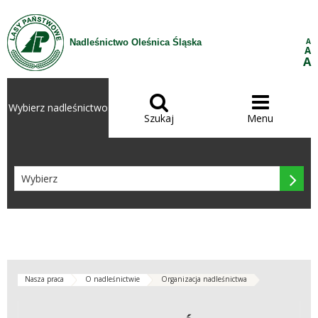
Przejdź do treści
A
Nadleśnictwo Oleśnica Śląska
A
A


Wybierz nadleśnictwo
Szukaj
Menu

Nasza praca
O nadleśnictwie
Organizacja nadleśnictwa